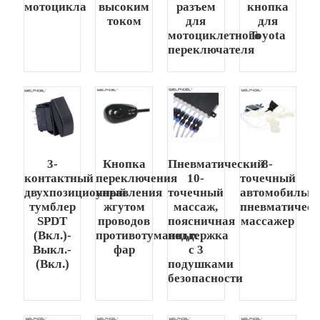
мотоцикла
высоким
разъем
кнопка
током
для
для
мотоциклетного
Toyota
переключателя
3-
Кнопка
Пневматический
8-
контактный
переключения
10-
точечный
двухпозиционный
управления
точечный
автомобильн
тумблер
жгутом
массаж,
пневматичес
SPDT
проводов
поясничная
массажер
(Вкл.)-
противотуманных
поддержка
Выкл.-
фар
с 3
(Вкл.)
подушками
безопасности