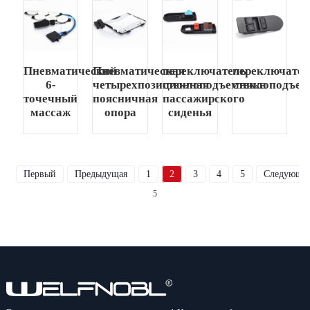
Пневматический
Пневматическая
переключатель
переключател
6-
четырехпозиционная
стеклоподъемника
стеклоподъем
точечный
поясничная
пассажирского
массаж
опора
сиденья
Первый
Предыдущая
1
2
3
4
5
Следующи
5