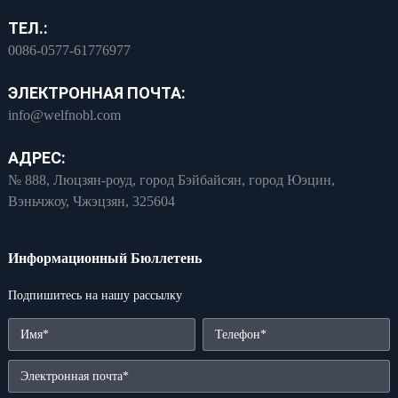
ТЕЛ.:
0086-0577-61776977
ЭЛЕКТРОННАЯ ПОЧТА:
info@welfnobl.com
АДРЕС:
№ 888, Люцзян-роуд, город Бэйбайсян, город Юэцин,
Вэньчжоу, Чжэцзян, 325604
Информационный Бюллетень
Подпишитесь на нашу рассылку