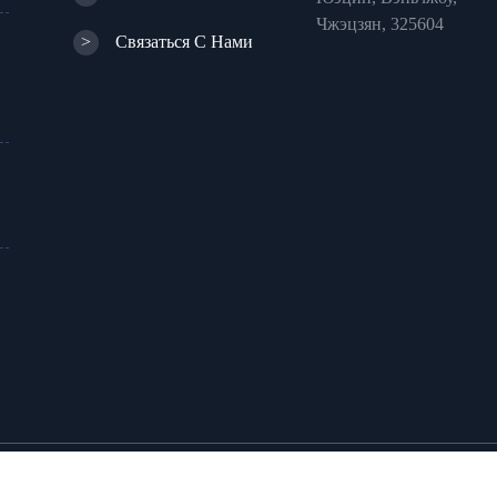
Чжэцзян, 325604
>
Связаться С Нами
Электроликер Ко., Лтд.
Все права защищены.
Кар