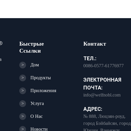
Быстрые
Контакт
Ссылки
ТЕЛ.:
а
>
Дом
0086-0577-61776977
>
Продукты
ЭЛЕКТРОННАЯ
ПОЧТА:
>
Приложения
info@welfnobl.com
>
Услуга
АДРЕС:
>
О Нас
№ 888, Люцзян-роуд,
город Бэйбайсян, город
>
Новости
Юэцин, Вэньчжоу,