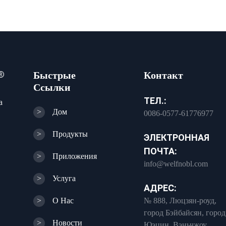
Быстрые
Контакт
Ссылки
ТЕЛ.:
а
>
Дом
0086-0577-61776977
>
Продукты
ЭЛЕКТРОННАЯ
ПОЧТА:
>
Приложения
info@welfnobl.com
>
Услуга
АДРЕС:
>
О Нас
№ 888, Люцзян-роуд,
город Бэйбайсян, город
>
Новости
Юэцин, Вэньчжоу,