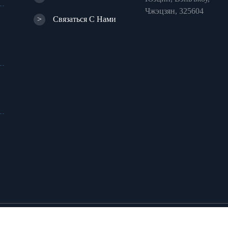
Чжэцзян, 325604
>
Связаться С Нами
Электроликер Ко., Лтд.
Все права защищены.
Кар