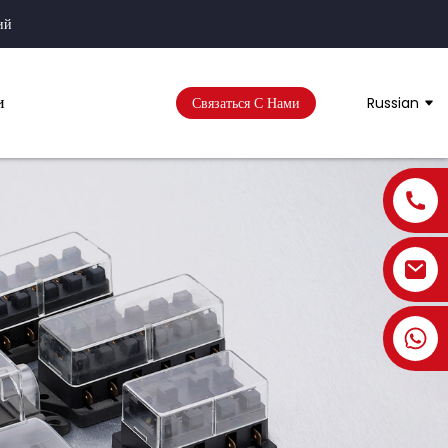
ий
и
Связаться С Нами
Russian
+86 1806 6330 701