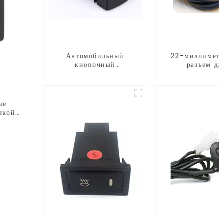
Автомобильный
22-миллиме
кнопочный
разъем д
переключатель для
переключа
Toyota
мотоцик
ые
пкой