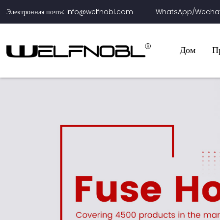
Электронная почта: info@welfnobl.com
WhatsApp/Wechat:
Дом
П