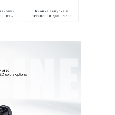
тановки
Кнопка запуска и
ления
остановки двигателя
анными
и