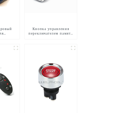
тровый
Кнопка управления
ля
переключателем памяти
теля
регулировки сиденья в
ла
4 направлениях