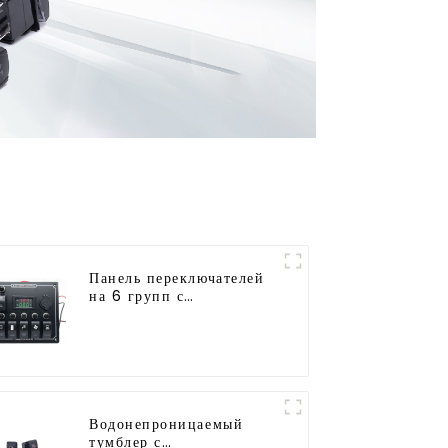
Панель переключателей
на 6 групп с
электронными реле,
клавишный
переключатель
Водонепроницаемый
тумблер с