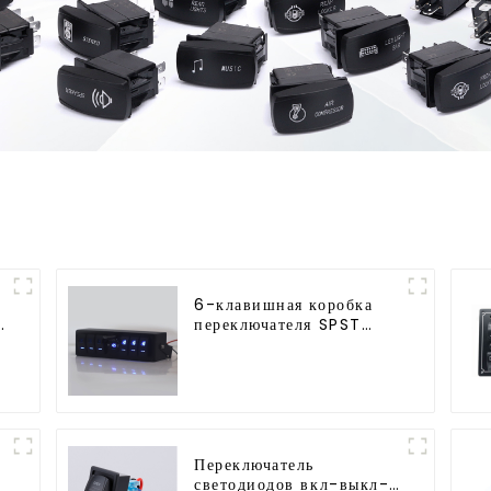
6-клавишная коробка
а
переключателя SPST
тумблерная панель
переключателей
Переключатель
светодиодов вкл-выкл-