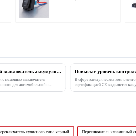
вкл 2-цветный
Автомобильный выключатель: Красный выключатель аккумуляторной батареи 150А
ти с помощью выключателя
В сфере электрических компоненто
танного для автомобильной и
сертификацией CE выделяется как
чет улучшить свой трансп...
применений. Разработанный для с
стандартам...
ереключатель кулисного типа черный
Переключатель клавишный 