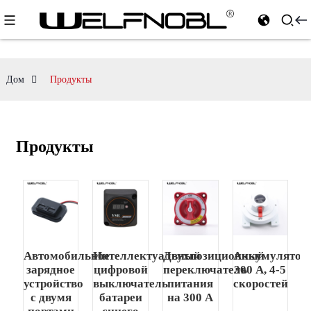
Дом
Продукты
Продукты
Автомобильное
Интеллектуальный
Двухпозиционный
Аккумулятор
зарядное
цифровой
переключатель
300 А, 4-5
устройство
выключатель
питания
скоростей
с двумя
батареи
на 300 А