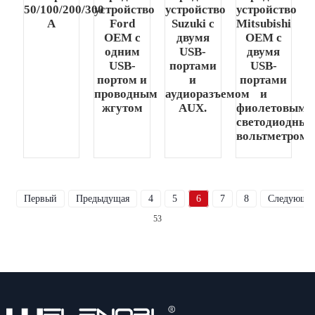
50/100/200/300
устройство
устройство
устройство
А
Ford
Suzuki с
Mitsubishi
OEM с
двумя
OEM с
одним
USB-
двумя
USB-
портами
USB-
портом и
и
портами
проводным
аудиоразъемом
и
жгутом
AUX.
фиолетовым
светодиодны
вольтметром.
Первый
Предыдущая
4
5
6
7
8
Следующи
53