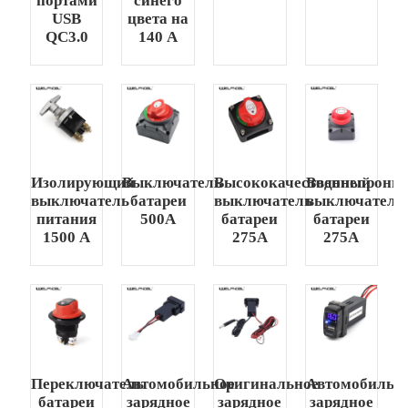
портами
синего
USB
цвета на
QC3.0
140 А
Изолирующий
Выключатель
Высококачественный
Водонепрони
выключатель
батареи
выключатель
выключатель
питания
500А
батареи
батареи
1500 А
275А
275А
Переключатель
Автомобильное
Оригинальное
Автомобильн
батареи
зарядное
зарядное
зарядное