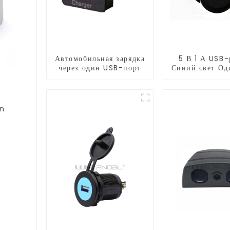
Автомобильная зарядка
5 В 1 А USB-
через один USB-порт
Синий свет О
USB
on