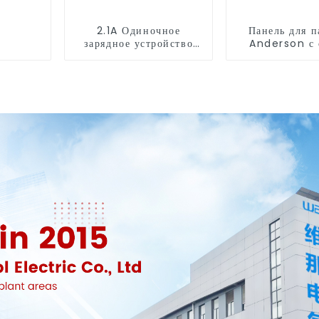
2.1A Одиночное
Панель для п
зарядное устройство
Anderson с
USB 12V розетка
отверстием и
отверсти