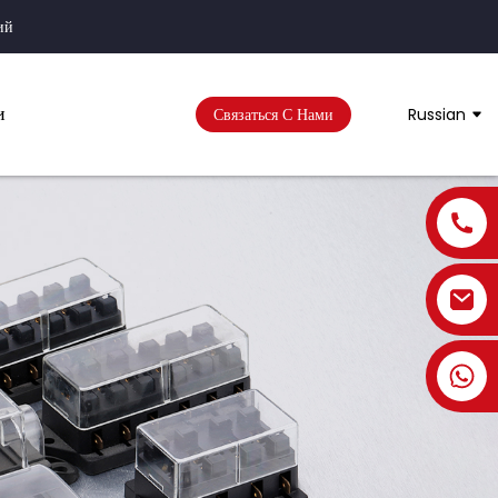
ий
и
Связаться С Нами
Russian
+86 1806 6330 701