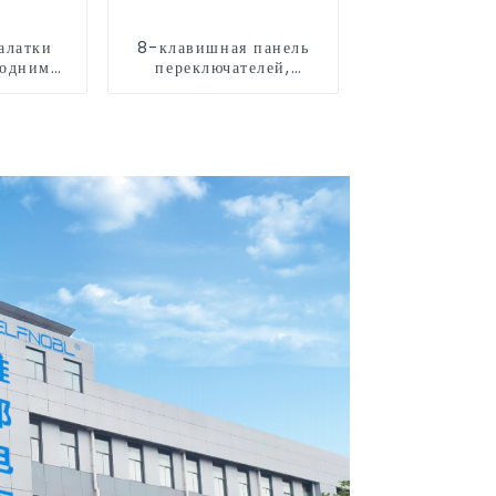
алатки
8-клавишная панель
 одним
переключателей,
 двумя
коробка реле
ями
переключателя