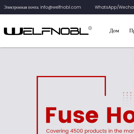
Электронная почта: info@welfnobl.com
WhatsApp/Wechat:
Дом
П