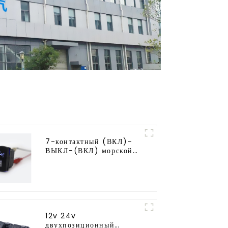
7-контактный (ВКЛ)-
ВЫКЛ-(ВКЛ) морской
тумблер
12v 24v
двухпозиционный