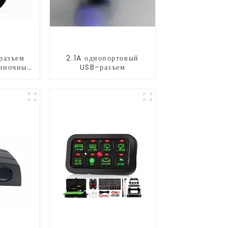
разъем
2.1A однопортовый
диночный
USB-разъем