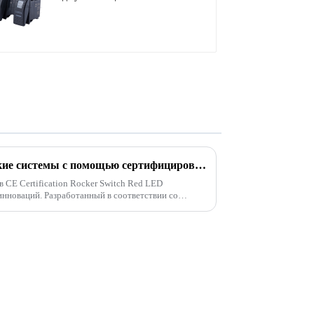
водонепроницаемый
тумблер для лодок
Улучшите свои электрические системы с помощью сертифицированного CE клавишного переключателя с красным светодиодом
 CE Certification Rocker Switch Red LED
инноваций. Разработанный в соответствии со
, этот кулисный переключатель...