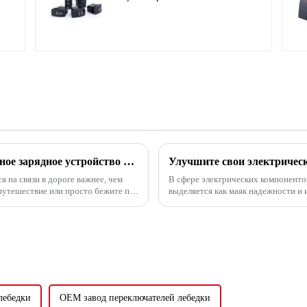
индивидуальным
логотипом для яхты
Зарядите свое путешествие: автомобильное зарядное устройство с двумя USB-портами, сертифицированное CE
 на связи в дороге важнее, чем
В сфере электрических компонентов
в путешествие или просто бежите по
выделяется как маяк надежности и 
строгими стандартами безопасности
лебедки
OEM завод переключателей лебедки